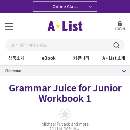
Online Class
상품소개
eBook
커뮤니티
A
List 소개
Grammar
Grammar Juice for Junior
Workbook 1
Michael Putlack and more
2011년 06월 출시