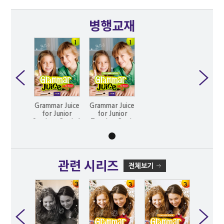
병행교재
Grammar Juice
Grammar Juice
for Junior
for Junior
Student Book 1
Teacher Book
1
관련 시리즈