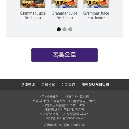
Grammar Juice
Grammar Juice
Grammar Juice
Gramma
for Junior
for Junior
for Junior
for J
Workbook 3
Student Book 3
Teacher Book
Workb
3
구매안내
고객센터
이용약관
개인정보처리방침
(주)이퍼블릭
대표이사: 유성권
|
서울시 양천구 목동서로 211 범문빌딩(07995)
사업자등록번호: 102-81-01245
개인정보관리책임자: 곽은영
개인정보보유기간: 회원탈퇴 시까지
이메일:
alist@epublic.co.kr
© Epublic. All rights reserved.