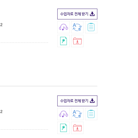
G2
G2