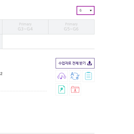
6
Primary
Primary
G3~G4
G5~G6
G2