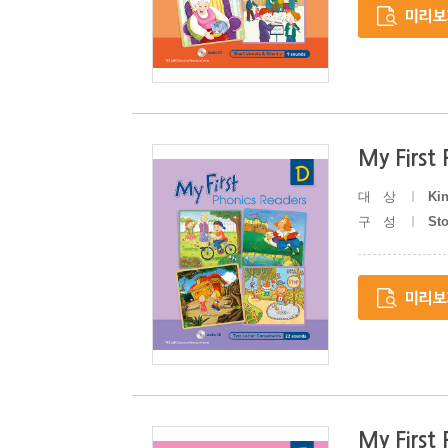
My First
대상
Kin
구성
St
My First