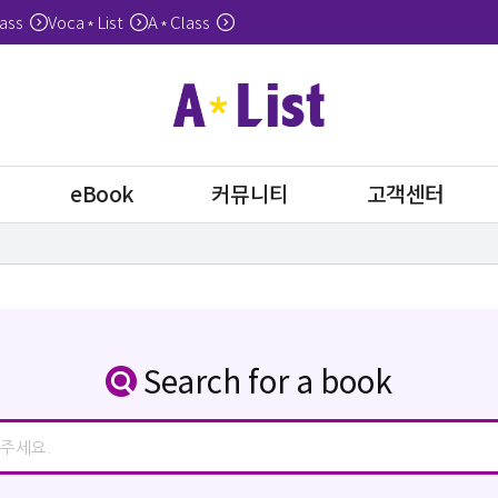
ass
Voca
List
A
Class
*
*
eBook
커뮤니티
고객센터
Search for a book