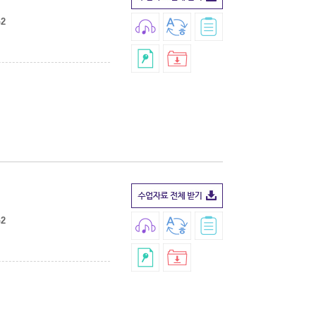
G2
G2