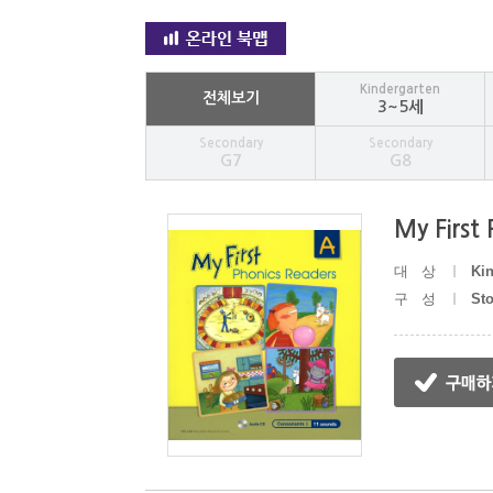
Kindergarten
전체보기
3~5세
Secondary
Secondary
G7
G8
My First
대상
Kin
구성
St