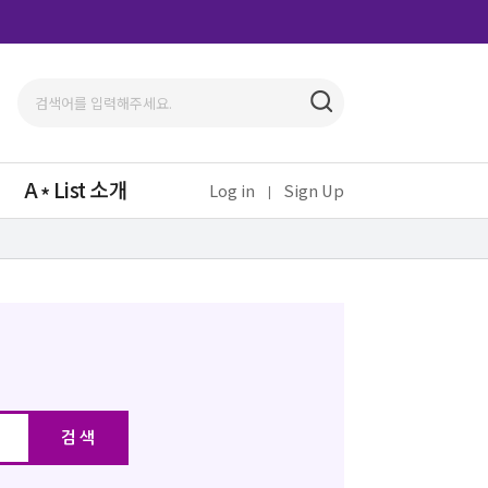
A
List 소개
Log in
Sign Up