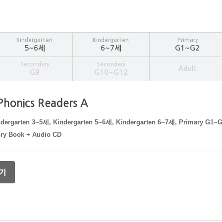
Kindergarten
Kindergarten
Primary
5~6세
6~7세
G1~G2
Secondary
Secondary
Adult
G9
G10~G12
 Phonics Readers A
dergarten 3~5세, Kindergarten 5~6세, Kindergarten 6~7세, Primary G1~
ory Book + Audio CD